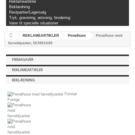
Reklameartikler
Beklædning
Restpartier/Lagersalg
Tryk, gravering, ætsning, brodering
Varer til specielle situationer
REKLAMEARTIKLER
Penalhuse
Penalhuse med
farveblyanter, 503993A09
FIRMAGAVER
REKLAMEARTIKLER
BEKLÆDNING
Forstør
Forrige