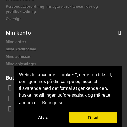
Persondataforordning firmagaver, reklameartikler og
profilbeklædning
Oversigt
Min konto
Mine ordrer
Mine kreditnotaer
Mine adresser
Mine oplysninger
Websitet anvender "cookies", der er en tekstfil,
Butiksinformation
som gemmes på din computer, mobil el.
tilsvarende med det formål at genkende den,
Bach Promotion, Trafikskolevej 2 7400 Herning Danmark
huske indstillinger, udføre statistik og målrette
Ring til os:
81 44 12 12
annoncer.
Betingelser
E-mail:
mail@bach-firmagaver.dk
Afvis
Tillad