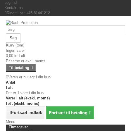
Log ind
Kontakt os
Ring til os:
+45 81441212
Søg
Kurv
(tom)
Ingen varer
0,00 kr
I alt
Priserne er excl. moms
Til betaling
Varen er nu lagt i din kurv
Antal
I alt
Der er 1 vare i din kurv
Varer i alt (ekskl. moms)
I alt (ekskl. moms)
Fortsæt indkøb
Fortsæt til betaling
Menu
Firmagaver