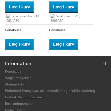
Læg i kurv
Læg i kurv
Penalhuse i...
Penalhuse i...
Læg i kurv
Læg i kurv
Information
Kontakt os
Salgsbetingelser
Åbningstider
Forbehold firmagaver, reklameartikler og profilbeklædning
Historik Bach firmagaver
Beskatningsregler
Hygiejneforhold