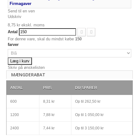
Firmagaver
Send til en ven
Udskriv
8,75 kr
ekskl. moms
Antal
For denne vare, skal du mindst købe
150
farver
Læg i kurv
Skriv på ønskelisten
MÆNGDERABAT
ANTAL
PRIS
DU SPARER
600
8,31 kr
Op til
262,50 kr
1200
7,88 kr
Op til
1 050,00 kr
2400
7,44 kr
Op til
3 150,00 kr