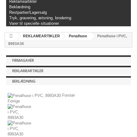
Reklameartikler
Beklædning
Restpartier/Lagersalg
Tryk, gravering, ætsning, brodering
Varer til specielle situationer
REKLAMEARTIKLER
Penalhuse
Penalhuse i PVC,
8993A30
FIRMAGAVER
REKLAMEARTIKLER
BEKLÆDNING
Forstør
Forrige