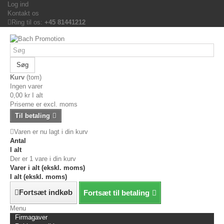
Log ind
Kontakt os
Ring til os:
+45 81441212
Søg
Kurv
(tom)
Ingen varer
0,00 kr
I alt
Priserne er excl. moms
Til betaling
Varen er nu lagt i din kurv
Antal
I alt
Der er 1 vare i din kurv
Varer i alt (ekskl. moms)
I alt (ekskl. moms)
Fortsæt indkøb
Fortsæt til betaling
Menu
Firmagaver