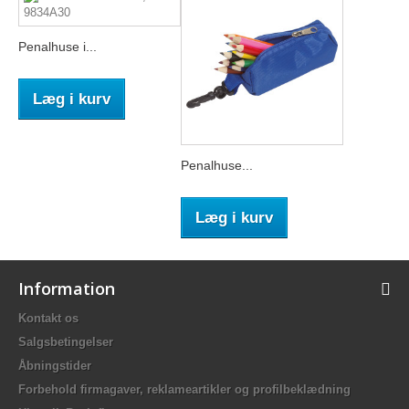
Penalhuse i...
Læg i kurv
Penalhuse...
Læg i kurv
Information
Kontakt os
Salgsbetingelser
Åbningstider
Forbehold firmagaver, reklameartikler og profilbeklædning