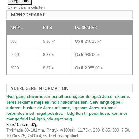
Læg i kurv
Skriv på ønskelisten
MÆNGDERABAT
ANTAL
PRIS
DU SPARER
500
9,36 kr
Op til
246,25 kr
1000
8,87 kr
Op til
985,00 kr
2000
8,37 kr
Op til
2 955,00 kr
YDERLIGERE INFORMATION
Hver gang eleverne ser penalhusene, ser de også Jeres reklame. -
Jeres reklame mejsles ind i hukommelsen. Selv langt oppe i
alderen, husker de Jeres reklame, ligesom Jeres reklame
forbindes med noget positivt. - Udgiften til penalhuse, kommer
mange fold ind igen, via øget salg.
256x10,5cm. 32g.
Trykflade 60x181mm. Pr tryk v/100stk=11,75kr, 250=8,85, 500=7,50,
1000=5,75, 2500=4,75.
Incl trykopstart.