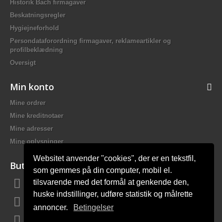
Historik Bach firmagaver
Beskatningsregler
Hygiejneforhold
Persondataforordning firmagaver, reklameartikler og
profilbeklædning
Oversigt
Min konto
Mine ordrer
Mine kreditnotaer
Mine adresser
Mine oplysninger
Websitet anvender "cookies", der er en tekstfil,
Butiksinformation
som gemmes på din computer, mobil el.
tilsvarende med det formål at genkende den,
Bach Promotion, Trafikskolevej 2 7400 Herning Danmark
huske indstillinger, udføre statistik og målrette
Ring til os:
81 44 12 12
annoncer.
Betingelser
E-mail:
mail@bach-firmagaver.dk