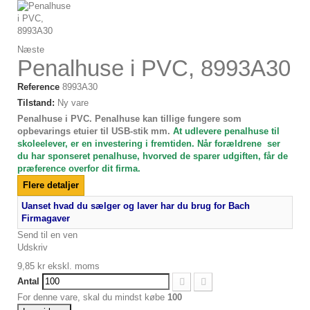
Næste
Penalhuse i PVC, 8993A30
Reference
8993A30
Tilstand:
Ny vare
Penalhuse i PVC. Penalhuse kan tillige fungere som
opbevarings etuier til USB-stik mm.
At udlevere penalhuse til
skoleelever, er en investering i fremtiden. Når forældrene ser
du har sponseret penalhuse, hvorved de sparer udgiften, får de
præference overfor dit firma.
Flere detaljer
Uanset hvad du sælger og laver har du brug for Bach
Firmagaver
Send til en ven
Udskriv
9,85 kr
ekskl. moms
Antal
For denne vare, skal du mindst købe
100