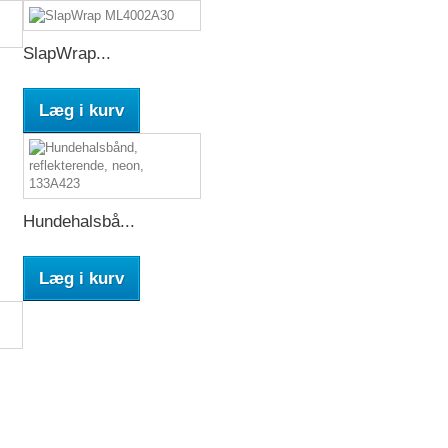
SlapWrap...
Læg i kurv
Hundehalsbå...
Læg i kurv