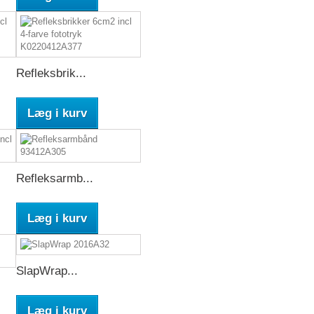
Refleksbrik...
Læg i kurv
Refleksarmb...
Læg i kurv
SlapWrap...
Læg i kurv