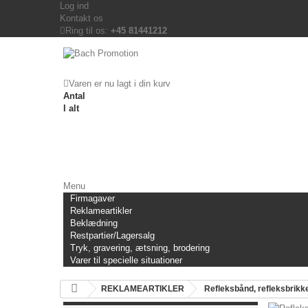
Log ind
Kontakt os
Ring til os:
+45 81441212
Varen er nu lagt i din kurv
Antal
I alt
Menu
Firmagaver
Reklameartikler
Beklædning
Restpartier/Lagersalg
Tryk, gravering, ætsning, brodering
Varer til specielle situationer
REKLAMEARTIKLER
Refleksbånd, refleksbrikk