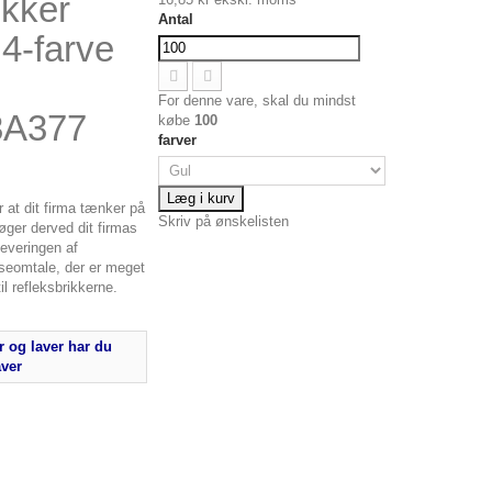
ikker
Antal
 4-farve
For denne vare, skal du mindst
3A377
købe
100
farver
Læg i kurv
r at dit firma tænker på
Skriv på ønskelisten
øger derved dit firmas
everingen af
sseomtale, der er meget
l refleksbrikkerne.
 og laver har du
aver