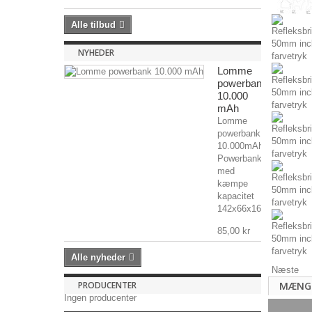
Alle tilbud
NYHEDER
Lomme
powerbank
10.000
mAh
Lomme
powerbank
10.000mAh
Powerbank
med
kæmpe
kapacitet
142x66x16mm,...
85,00 kr
Alle nyheder
Næste
MÆNG
PRODUCENTER
Ingen producenter