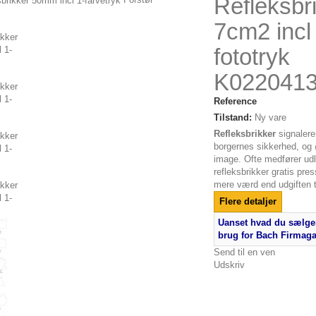
Refleksbr
7cm2 incl
fototryk
K022041
Reference
Tilstand:
Ny vare
Refleksbrikker
signalere
borgernes sikkerhed, og 
image. Ofte medfører udl
refleksbrikker gratis pre
mere værd end udgiften ti
Flere detaljer
Uanset hvad du sælger
brug for Bach Firmag
Send til en ven
Udskriv