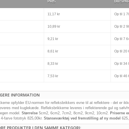
PRIS
DU SPA
11,17 kr
Op til
1 70
10,89 kr
Op til
2 98
9,21 kr
Op til
7 64
8,61 kr
Op til
20 
8,33 kr
Op til
34 
7,53 kr
Op til
46 
IGERE INFORMATION
kerne opfylder EU-normen for refleksbrikkers evne til at reflektere - det er ik
leveres med kuglekæde. Refleksbrikkerne leveres i reflekterende gul og sølvh
 egen model.
Størrelse
5cm2, 6cm2, 7cm2, 8cm2, 9cm2, 10cm2.
Priserne e
 4-farve fototryk 825,00kr.
Stanseværktøj ved fremstilling af ny model
625,
DRE PRODUKTER I DEN SAMME KATEGORI: