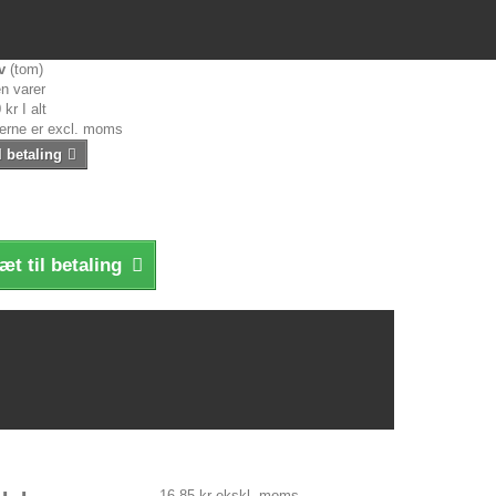
v
(tom)
n varer
 kr
I alt
serne er excl. moms
l betaling
æt til betaling
16,85 kr
ekskl. moms