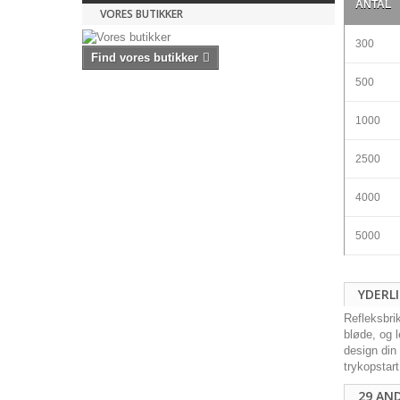
ANTAL
VORES BUTIKKER
300
Find vores butikker
500
1000
2500
4000
5000
YDERL
Refleksbrik
bløde, og 
design din
trykopstart
29 AN