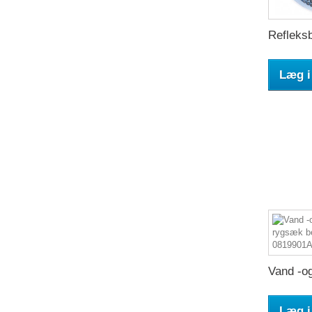
Refleksb
Læg i
Vand -og
Læg i