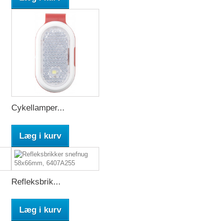
Cykellamper...
Læg i kurv
Refleksbrik...
Læg i kurv