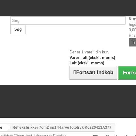
Kur
Inge
Søg
0,00
Pri
Ti
Der er 1 vare i din kurv
Varer i alt (ekskl. moms)
I alt (ekskl. moms)
Fortsæt indkøb
Forts
er
Refleksbrikker 7cm2 incl 4-farve fototryk K0220413A377
Forstør