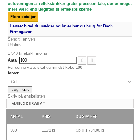
udleveringen af refleksbrikker gratis presseomtale, der er meget
mere værd end udgiften til refleksbrikkerne.
Flere detaljer
Uanset hvad du sælger og laver har du brug for Bach
Firmagaver
Send til en ven
Udskriv
17,40 kr
ekskl. moms
Antal
For denne vare, skal du mindst købe
100
farver
Læg i kurv
Skriv på ønskelisten
MÆNGDERABAT
ANTAL
PRIS
DU SPARER
300
11,72 kr
Op til
1 704,00 kr