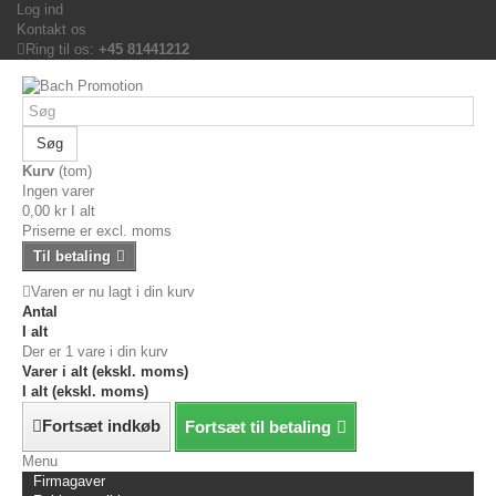
Log ind
Kontakt os
Ring til os:
+45 81441212
Søg
Kurv
(tom)
Ingen varer
0,00 kr
I alt
Priserne er excl. moms
Til betaling
Varen er nu lagt i din kurv
Antal
I alt
Der er 1 vare i din kurv
Varer i alt (ekskl. moms)
I alt (ekskl. moms)
Fortsæt indkøb
Fortsæt til betaling
Menu
Firmagaver