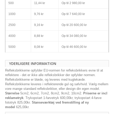
500
11,44 kr
Op til
2 980,00 kr
1000
9,76 kr
Op til
7 640,00 kr
2500
9,16 kr
Op til
20 600,00 kr
4000
8,88 kr
Op til
34 080,00 kr
5000
8,08 kr
Op til
46 600,00 kr
YDERLIGERE INFORMATION
Refleksbrikkerne opfylder EU-normen for refleksbrikkers evne til at
reflektere - det er ikke alle refleksbrikker der opfylder normen.
Refleksbrikkerne er bløde, og leveres med kuglekæde.
Refleksbrikkerne leveres i reflekterende gul og sølvhvid. Vælg mellem
vore mange standard refleksbrikker, eller design din egen model.
Størrelse
5cm2, 6cm2, 7cm2, 8cm2, 9cm2, 10cm2.
Priserne er incl
reklametryk
. Trykopstart 1-farvetryk 600,00kr, trykopstart 4-farve
fototryk 825,00kr.
Stanseværktøj ved fremstilling af ny
model
625,00kr.