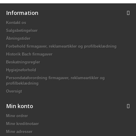
Information
Kontakt os
Salgsbetingelser
Åbningstider
Forbehold firmagaver, reklameartikler og profilbeklædning
Historik Bach firmagaver
Beskatningsregler
Hygiejneforhold
Persondataforordning firmagaver, reklameartikler og
profilbeklædning
Oversigt
Min konto
Mine ordrer
Mine kreditnotaer
Mine adresser