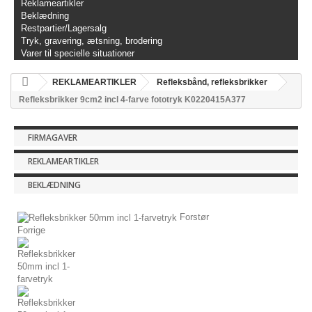
Reklameartikler
Beklædning
Restpartier/Lagersalg
Tryk, gravering, ætsning, brodering
Varer til specielle situationer
REKLAMEARTIKLER
Refleksbånd, refleksbrikker
Refleksbrikker 9cm2 incl 4-farve fototryk K0220415A377
FIRMAGAVER
REKLAMEARTIKLER
BEKLÆDNING
Forstør
Forrige