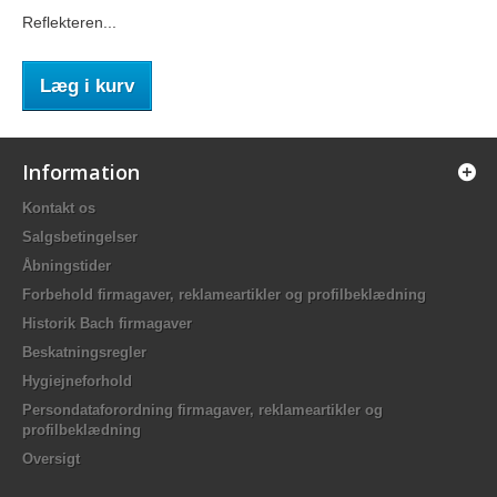
Reflekteren...
Læg i kurv
Information
Kontakt os
Salgsbetingelser
Åbningstider
Forbehold firmagaver, reklameartikler og profilbeklædning
Historik Bach firmagaver
Beskatningsregler
Hygiejneforhold
Persondataforordning firmagaver, reklameartikler og
profilbeklædning
Oversigt