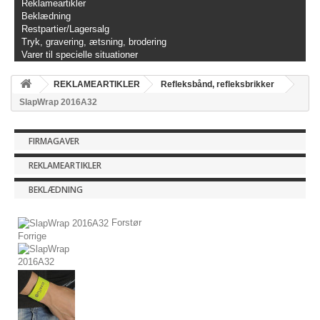
Reklameartikler
Beklædning
Restpartier/Lagersalg
Tryk, gravering, ætsning, brodering
Varer til specielle situationer
REKLAMEARTIKLER
Refleksbånd, refleksbrikker
SlapWrap 2016A32
FIRMAGAVER
REKLAMEARTIKLER
BEKLÆDNING
Forstør
Forrige