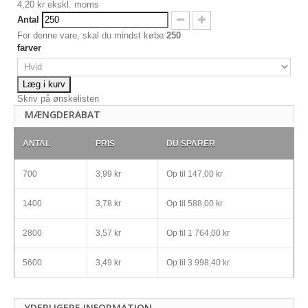
4,20 kr
ekskl. moms
Antal
For denne vare, skal du mindst købe
250
farver
Læg i kurv
Skriv på ønskelisten
MÆNGDERABAT
ANTAL
PRIS
DU SPARER
700
3,99 kr
Op til
147,00 kr
1400
3,78 kr
Op til
588,00 kr
2800
3,57 kr
Op til
1 764,00 kr
5600
3,49 kr
Op til
3 998,40 kr
YDERLIGERE INFORMATION