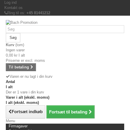
Log ind
Kontakt os
Ring til os:
+45 81441212
Søg
Kurv
(tom)
Ingen varer
0,00 kr
I alt
Priserne er excl. moms
Til betaling
Varen er nu lagt i din kurv
Antal
I alt
Der er 1 vare i din kurv
Varer i alt (ekskl. moms)
I alt (ekskl. moms)
Fortsæt indkøb
Fortsæt til betaling
Menu
Firmagaver