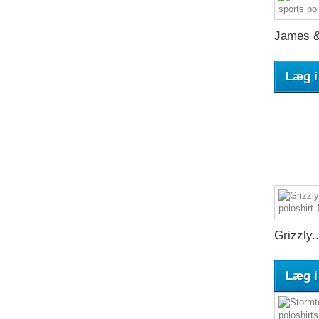
James &
Læg i
Grizzly..
Læg i