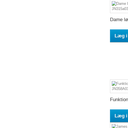
Dame lø
Læg i
Funktion
Læg i