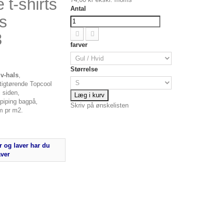
 t-shirts
Antal
s
3
farver
Størrelse
 v-hals
,
tigtørende Topcool
i siden,
Læg i kurv
 piping bagpå,
Skriv på ønskelisten
m pr m2.
 og laver har du
aver