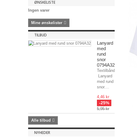
ØNSKELISTE
Ingen varer
Mine ønskelister
TILBUD
Lanyard
med
rund
snor
0794A32
Textilbånd
Lanyard
med rund
snor....
4,46 kr
-25%
5,95 kr
Alle tilbud
NYHEDER