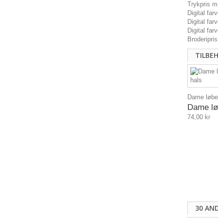
Trykpris mø
Digital fa
Digital fa
Digital fa
Broderipris
TILBE
Dame løbe 
Dame løb
74,00 kr
30 AN