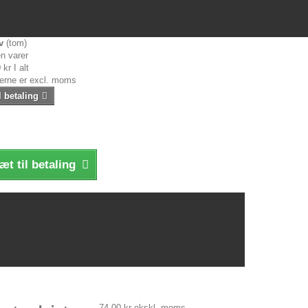
v
(tom)
n varer
 kr
I alt
serne er excl. moms
l betaling
æt til betaling
74,00 kr
ekskl. moms