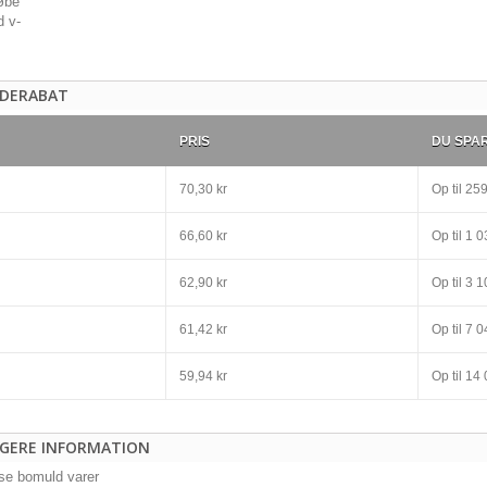
DERABAT
PRIS
DU SPA
70,30 kr
Op til
259
66,60 kr
Op til
1 03
62,90 kr
Op til
3 10
61,42 kr
Op til
7 04
59,94 kr
Op til
14 
IGERE INFORMATION
yse bomuld varer