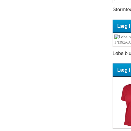
Stormtec
Læg i
Løbe blu
Læg i