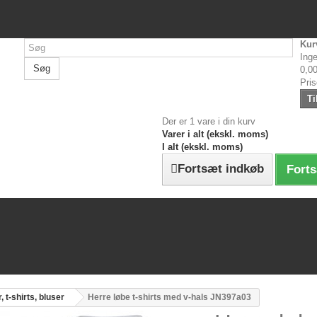
Kur
Inge
Søg
0,00
Pri
Ti
Der er 1 vare i din kurv
Varer i alt (ekskl. moms)
I alt (ekskl. moms)
Fortsæt indkøb
Forts
, t-shirts, bluser
Herre løbe t-shirts med v-hals JN397a03