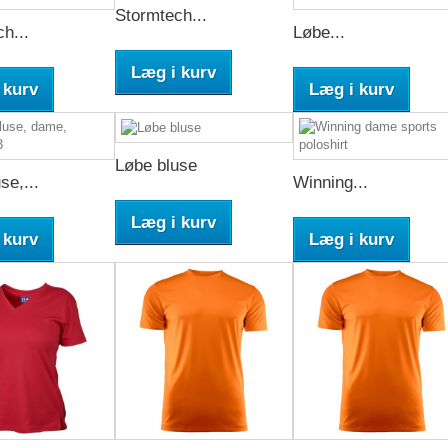
Stormtech...
h...
Løbe...
Læg i kurv
 kurv
Læg i kurv
Løbe bluse
se,...
Winning...
Læg i kurv
 kurv
Læg i kurv