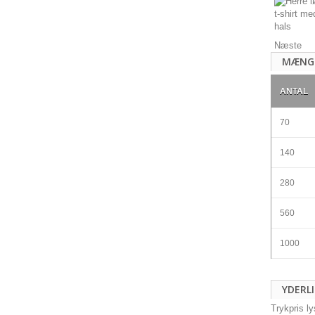
Næste
MÆNG
ANTAL
70
140
280
560
1000
YDERL
Trykpris l