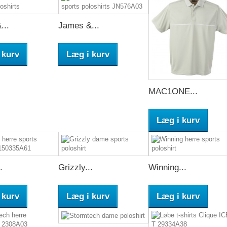
...
James &...
 kurv
Læg i kurv
MAC1ONE...
Læg i kurv
.
Grizzly...
Winning...
 kurv
Læg i kurv
Læg i kurv