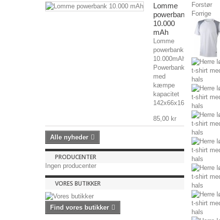
Forstør
Lomme
Forrige
powerbank
10.000
mAh
Lomme
powerbank
10.000mAh
Powerbank
med
kæmpe
kapacitet
142x66x16mm,...
85,00 kr
Alle nyheder
PRODUCENTER
Ingen producenter
VORES BUTIKKER
Find vores butikker