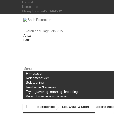
Log ind
Kontakt os
Ring til os:
+45 81441212
Varen er nu lagt i din kurv
Antal
I alt
Menu
Firmagaver
Reklameartikler
Beklædning
Restpartier/Lagersalg
Tryk, gravering, ætsning, brodering
Varer til specielle situationer
Beklædning
Løb, Cykel & Sport
Sports trøjer