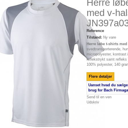
Herre løbe
med v-hal
JN397a0
Reference
Tilstand:
Ny vare
Herre løbe t-shirts med
svedtransporterende, hur
micropolyester, kontrast 
reflekstrykt samt refleks
100% polyester, 140 gra
Flere detaljer
Uanset hvad du sælger
brug for Bach Firmag
Send til en ven
Udskriv