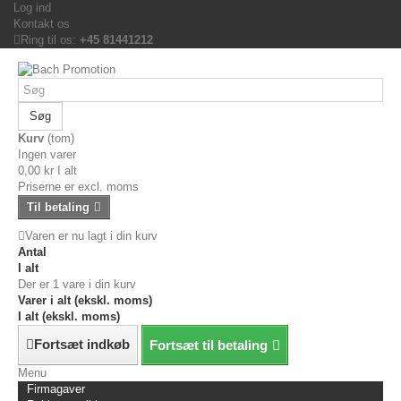
Log ind
Kontakt os
Ring til os:
+45 81441212
Søg
Kurv
(tom)
Ingen varer
0,00 kr
I alt
Priserne er excl. moms
Til betaling
Varen er nu lagt i din kurv
Antal
I alt
Der er 1 vare i din kurv
Varer i alt (ekskl. moms)
I alt (ekskl. moms)
Fortsæt indkøb
Fortsæt til betaling
Menu
Firmagaver