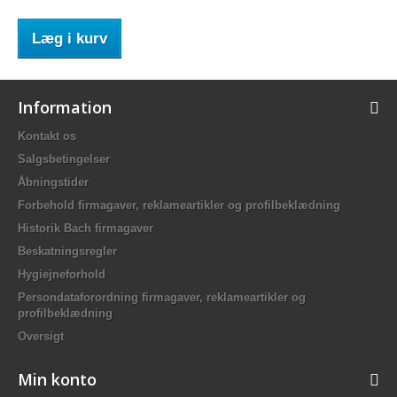
Læg i kurv
Information
Kontakt os
Salgsbetingelser
Åbningstider
Forbehold firmagaver, reklameartikler og profilbeklædning
Historik Bach firmagaver
Beskatningsregler
Hygiejneforhold
Persondataforordning firmagaver, reklameartikler og
profilbeklædning
Oversigt
Min konto