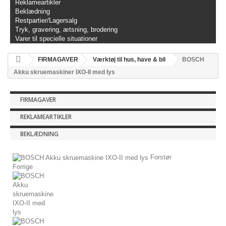
Reklameartikler
Beklædning
Restpartier/Lagersalg
Tryk, gravering, ætsning, brodering
Varer til specielle situationer
FIRMAGAVER
Værktøj til hus, have & bil
BOSCH
Akku skruemaskiner IXO-II med lys
FIRMAGAVER
REKLAMEARTIKLER
BEKLÆDNING
Forstør
Forrige