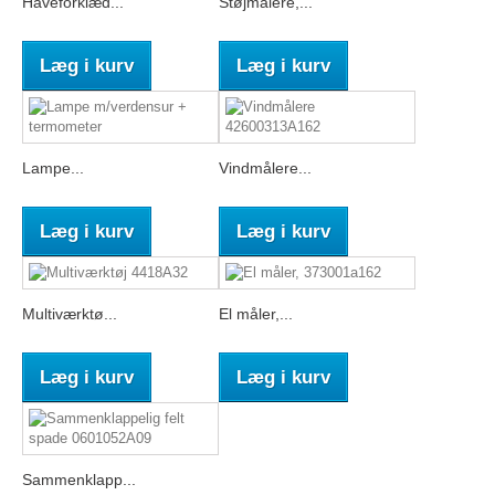
Haveforklæd...
Støjmålere,...
Læg i kurv
Læg i kurv
Lampe...
Vindmålere...
Læg i kurv
Læg i kurv
Multiværktø...
El måler,...
Læg i kurv
Læg i kurv
Sammenklapp...