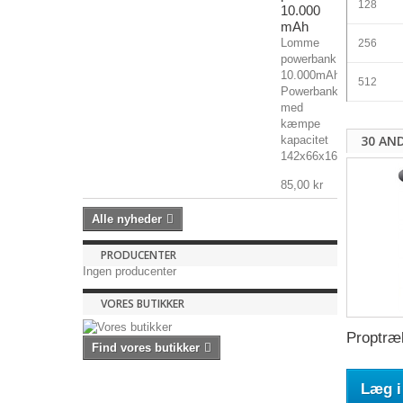
128
10.000
mAh
Lomme
256
powerbank
10.000mAh
512
Powerbank
med
kæmpe
30 AN
kapacitet
142x66x16mm,...
85,00 kr
Alle nyheder
PRODUCENTER
Ingen producenter
VORES BUTIKKER
Proptræk
Find vores butikker
Læg i