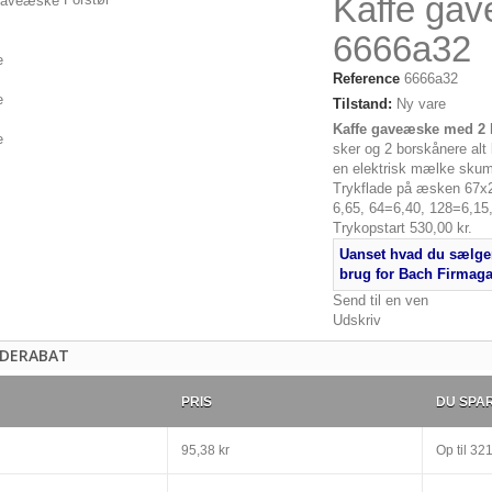
Kaffe ga
6666a32
Reference
6666a32
Tilstand:
Ny vare
Kaffe gaveæske med 2 
sker og 2 borskånere alt
re
en elektrisk mælke skumm
Trykflade på æsken 67x
6,65, 64=6,40, 128=6,15
ige
Trykopstart 530,00 kr.
re...
Uanset hvad du sælger
brug for Bach Firmag
Send til en ven
Udskriv
DERABAT
PRIS
DU SPA
95,38 kr
Op til
321