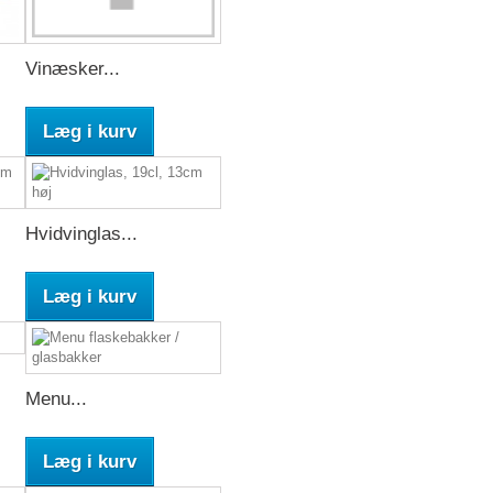
Vinæsker...
Læg i kurv
Hvidvinglas...
Læg i kurv
Menu...
Læg i kurv