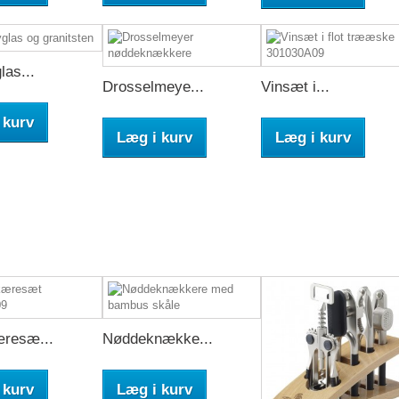
as...
Drosselmeye...
Vinsæt i...
 kurv
Læg i kurv
Læg i kurv
resæ...
Nøddeknække...
 kurv
Læg i kurv