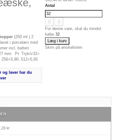
veæske,
Antal
For denne vare, skal du mindst
købe
32
kopper
(250 ml.) 2
Læg i kurv
 lavet i porcelæn med
Skriv på ønskelisten
er incl, batteri.
27 mm. Pr. Tryk/v32=
, 256=5,90, 512=5,65
 og laver har du
aver
RER
,28 kr