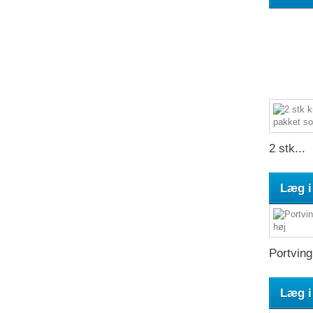
2 stk...
Læg i
Portving
Læg i