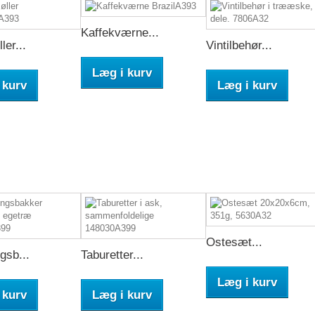
Kaffekværne...
ler...
Vintilbehør...
Læg i kurv
 kurv
Læg i kurv
Ostesæt...
gsb...
Taburetter...
Læg i kurv
 kurv
Læg i kurv