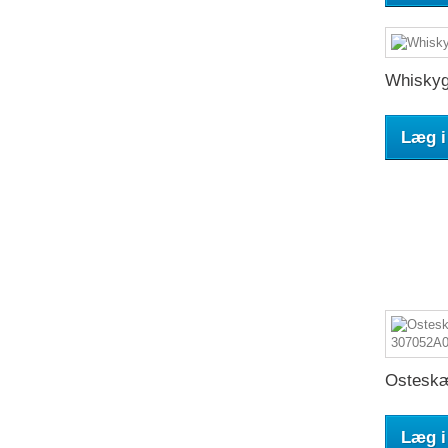
Whiskygl
Læg i
Osteskæ
Læg i