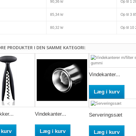
90,36 kr
Op til
1 28
85,34 kr
Op til
3 85
80,32 kr
Op til
10 
DRE PRODUKTER I DEN SAMME KATEGORI:
Vindekanter...
Læg i kurv
ker...
Vindekanter...
Serveringssæt
 kurv
Læg i kurv
Læg i kurv