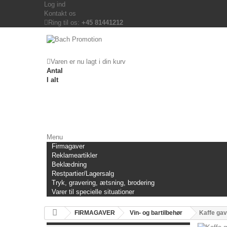
Log ind
Kontakt os
Ring til os:
+45 81441212
Varen er nu lagt i din kurv
Antal
I alt
Menu
Firmagaver
Reklameartikler
Beklædning
Restpartier/Lagersalg
Tryk, gravering, ætsning, brodering
Varer til specielle situationer
FIRMAGAVER
Vin- og bartilbehør
Kaffe ga