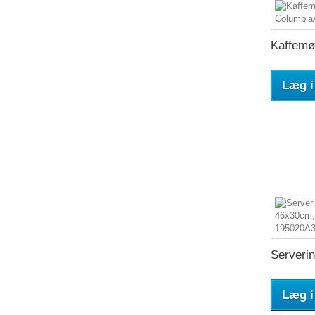
Kaffemøl
Læg i
Serverin
Læg i