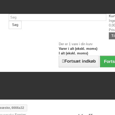
Kur
Inge
Søg
0,00
Pri
Ti
Der er 1 vare i din kurv
Varer i alt (ekskl. moms)
I alt (ekskl. moms)
Fortsæt indkøb
Forts
veæske, 6666a32
Forstør