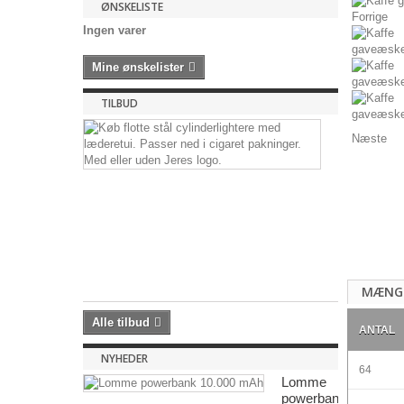
ØNSKELISTE
Forrige
Ingen varer
Mine ønskelister
TILBUD
Metallighte
Næste
i
læderetui
Genopfyldel
stål
cylinderlighte
12,50 kr
-50%
25,00
kr
MÆNG
Alle tilbud
ANTAL
NYHEDER
64
Lomme
powerbank