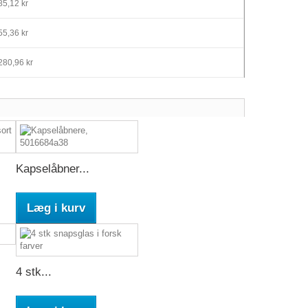
5,12 kr
5,36 kr
280,96 kr
Kapselåbner...
Læg i kurv
4 stk...