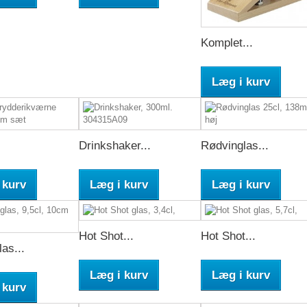
Komplet...
Læg i kurv
Drinkshaker...
Rødvinglas...
 kurv
Læg i kurv
Læg i kurv
Hot Shot...
Hot Shot...
las...
Læg i kurv
Læg i kurv
 kurv