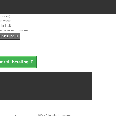
v
(tom)
n varer
 kr
I alt
serne er excl. moms
l betaling
æt til betaling
100,40 kr
ekskl. moms