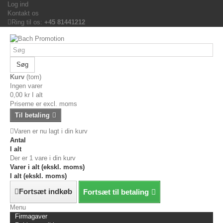
Log ind
Kontakt os
Ring til os:
+45 81441212
Søg
Kurv
(tom)
Ingen varer
0,00 kr
I alt
Priserne er excl. moms
Til betaling
Varen er nu lagt i din kurv
Antal
I alt
Der er 1 vare i din kurv
Varer i alt (ekskl. moms)
I alt (ekskl. moms)
Fortsæt indkøb
Fortsæt til betaling
Menu
Firmagaver