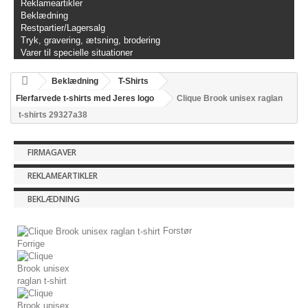
Reklameartikler
Beklædning
Restpartier/Lagersalg
Tryk, gravering, ætsning, brodering
Varer til specielle situationer
Beklædning
T-Shirts
Flerfarvede t-shirts med Jeres logo
Clique Brook unisex raglan
t-shirts 29327a38
FIRMAGAVER
REKLAMEARTIKLER
BEKLÆDNING
Forstør
Forrige