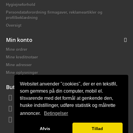
Hygiejneforhold
Persondataforordning firmagaver, reklameartikler og
profilbeklædning
Oversigt
Min konto
Mine ordrer
Mine kreditnotaer
Mine adresser
Mine oplysninger
Websitet anvender "cookies", der er en tekstfil,
Butiksinformation
som gemmes på din computer, mobil el.
tilsvarende med det formål at genkende den,
Bach Promotion, Trafikskolevej 2 7400 Herning Danmark
huske indstillinger, udføre statistik og målrette
Ring til os:
81 44 12 12
annoncer.
Betingelser
E-mail:
mail@bach-firmagaver.dk
Afvis
Tillad