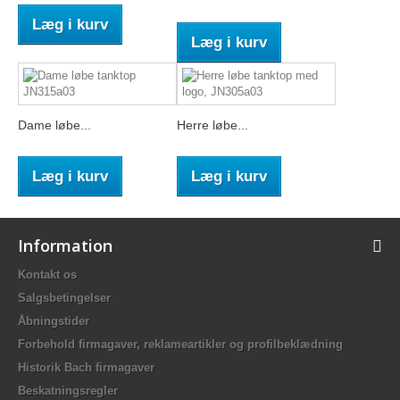
Læg i kurv
Læg i kurv
Dame løbe...
Herre løbe...
Læg i kurv
Læg i kurv
Information
Kontakt os
Salgsbetingelser
Åbningstider
Forbehold firmagaver, reklameartikler og profilbeklædning
Historik Bach firmagaver
Beskatningsregler