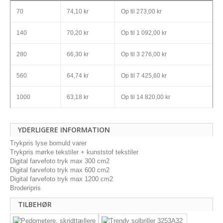
70
74,10 kr
Op til
273,00 kr
140
70,20 kr
Op til
1 092,00 kr
280
66,30 kr
Op til
3 276,00 kr
560
64,74 kr
Op til
7 425,60 kr
1000
63,18 kr
Op til
14 820,00 kr
YDERLIGERE INFORMATION
Trykpris lyse bomuld varer
Trykpris mørke tekstiler + kunststof tekstiler
Digital farvefoto tryk max 300 cm2
Digital farvefoto tryk max 600 cm2
Digital farvefoto tryk max 1200 cm2
Broderipris
TILBEHØR