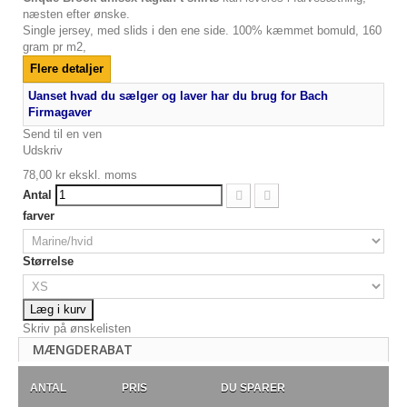
næsten efter ønske.
Single jersey, med slids i den ene side. 100% kæmmet bomuld, 160
gram pr m2,
Flere detaljer
Uanset hvad du sælger og laver har du brug for Bach
Firmagaver
Send til en ven
Udskriv
78,00 kr
ekskl. moms
Antal
farver
Størrelse
Læg i kurv
Skriv på ønskelisten
MÆNGDERABAT
ANTAL
PRIS
DU SPARER