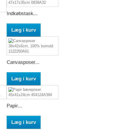
Indkøbstask...
Læg i kurv
Canvasposer...
Læg i kurv
Papir...
Læg i kurv