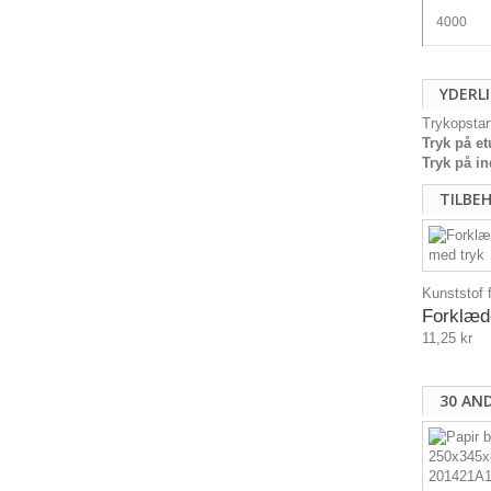
4000
YDERL
Trykopstar
Tryk på e
Tryk
på i
TILBE
Kunststof f
Forklæd
11,25 kr
30 AN