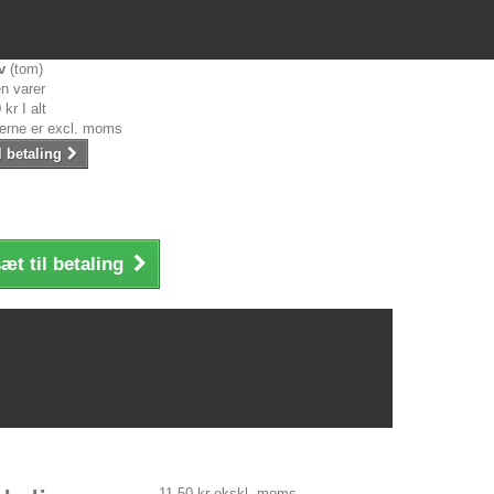
v
(tom)
n varer
 kr
I alt
serne er excl. moms
l betaling
æt til betaling
11,50 kr
ekskl. moms