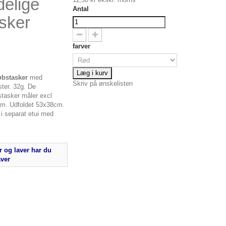
elige
Antal
sker
farver
Læg i kurv
bstasker
med
Skriv på ønskelisten
ter. 32g. De
tasker måler excl
cm. Udfoldet 53x38cm.
i separat etui med
 og laver har du
aver