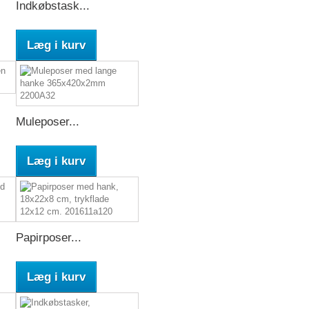
Indkøbstask...
Læg i kurv
Muleposer...
Læg i kurv
Papirposer...
Læg i kurv