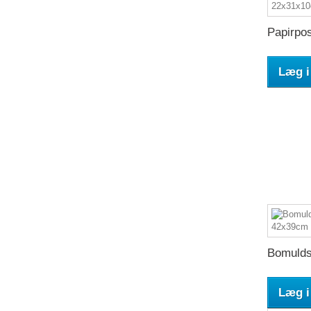
Papirpos
Læg i
Bomulds
Læg i