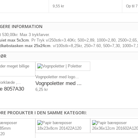
9,55 kr
Op til
7
IGERE INFORMATION
t 530,00kr. Max 3 trykfarver.
tuiet max 5x3cm
. Pr Tryk v/250stk=3.40Kr, 500=2,89, 1000=2,80, 2500=2,65
ndkøbstasken max
25x24cm
. v/100stk=8,25kr, 250=7.60, 500=7,30, 1000=7
HØR
Vognpoletter med logo...
orklæde ,...
Vognpoletter med ...
e 8057A30
6,25 kr
DRE PRODUKTER I DEN SAMME KATEGORI: