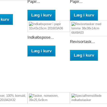
Papir...
Papir...
Læg i kurv
Læg i kurv
 kurv
Indkøbspose...
Revisortask...
Læg i kurv
Læg i kurv