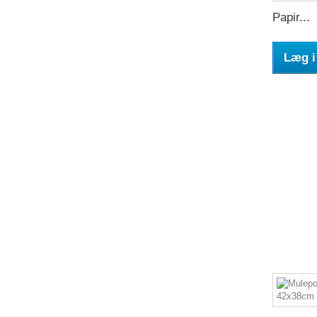
Papir...
Læg i