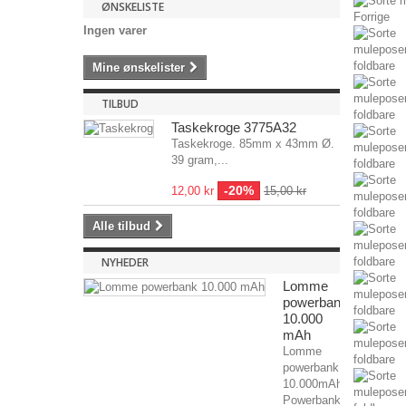
ØNSKELISTE
Forrige
Ingen varer
Mine ønskelister
TILBUD
Taskekroge 3775A32
Taskekroge. 85mm x 43mm Ø.
39 gram,...
-20%
12,00 kr
15,00 kr
Alle tilbud
NYHEDER
Lomme
powerbank
10.000
mAh
Lomme
powerbank
10.000mAh
Powerbank