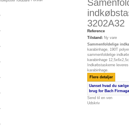
Samenfold
indkøbsta
3202A32
Reference
Tilstand:
Ny vare
Sammenfoldelige
indkø
karabinhage, 190T polyes
sammenfoldelige indkøbs
karabinhage 12,5x6x2,5
Indkøbstaskerne leveres 
karabinhage.
Flere detaljer
Uanset hvad du sælger
brug for Bach Firmag
Send til en ven
Udskriv