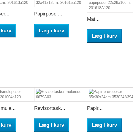
er...
Papirposer...
Mat...
 kurv
Læg i kurv
Læg i kurv
mule...
Revisortask...
Papir...
 kurv
Læg i kurv
Læg i kurv