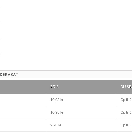
DERABAT
PRIS
DU SP
10,93 kr
Op til
2
10,35 kr
Op til
1
9,78 kr
Op til
3