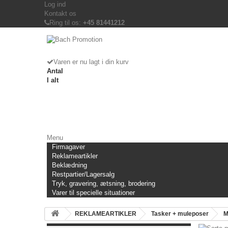
Log ind
Kontakt os
Ring til os:
+45 81441212
Varen er nu lagt i din kurv
Antal
I alt
Menu
Firmagaver
Reklameartikler
Beklædning
Restpartier/Lagersalg
Tryk, gravering, ætsning, brodering
Varer til specielle situationer
REKLAMEARTIKLER
Tasker + muleposer
M