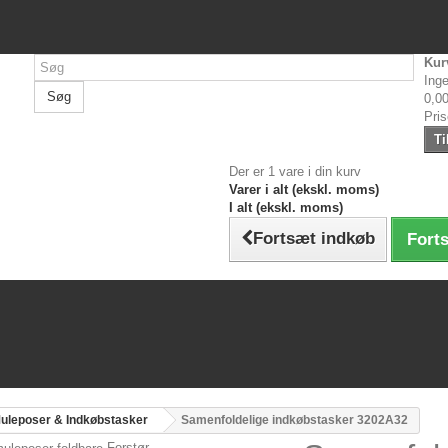
Kur
Inge
Søg
0,00
Pri
Ti
Der er 1 vare i din kurv
Varer i alt (ekskl. moms)
I alt (ekskl. moms)
Fortsæt indkøb
Forts
uleposer & Indkøbstasker
Samenfoldelige indkøbstasker 3202A32
Forstør